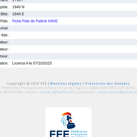
ment :
1756 F
pide :
1940 N
Blitz :
1940 E
Fide :
Fiche Fide de Patrick HAVE
ional :
 fide :
iateur :
teur :
neur :
iation :
Licence A le 07/10/2025
Copyright © 2015 FFE |
Mentions légales
|
Protection des données
Fédération Française des Echecs |
6 rue de l'Eglise | 92600 ASNIERES SUR SEINE
01 39 44 65 80
| contact :
contact@ffechecs.fr
| webmestre :
erick.mouret@echecs.as