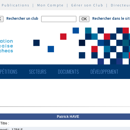
|
Publications
|
Mon Compte
|
Gérer son Club
|
Directeu
Rechercher un club
Rechercher dans le si
PÉTITIONS
SECTEURS
DOCUMENTS
DÉVELOPPEMENT
Patrick HAVE
Titre :