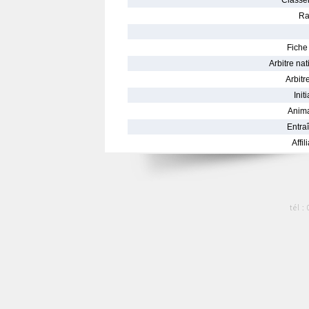
Classe
Ra
Fiche 
Arbitre nat
Arbitre
Init
Anima
Entraî
Affil
tél :