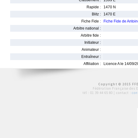
Classement :
1399 E
Rapide :
1470 N
Blitz :
1470 E
Fiche Fide :
Fiche Fide de Antoi
Arbitre national :
Arbitre fide :
Initiateur :
Animateur :
Entraîneur :
Affiliation :
Licence A le 14/09/
Copyright © 2015 FFE
Fédération Française des 
tél :
01 39 44 65 80
| contact :
con