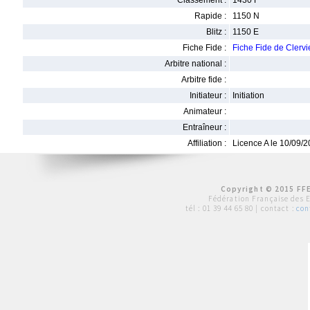
Classement :
1430 F
Rapide :
1150 N
Blitz :
1150 E
Fiche Fide :
Fiche Fide de Cler
Arbitre national :
Arbitre fide :
Initiateur :
Initiation
Animateur :
Entraîneur :
Affiliation :
Licence A le 10/09/
Copyright © 2015 FFE
Fédération Française des 
tél :
01 39 44 65 80
| contact :
con