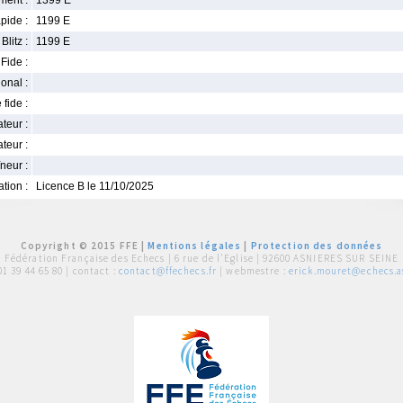
ment :
1399 E
pide :
1199 E
Blitz :
1199 E
Fide :
ional :
 fide :
iateur :
teur :
neur :
iation :
Licence B le 11/10/2025
Copyright © 2015 FFE |
Mentions légales
|
Protection des données
Fédération Française des Echecs |
6 rue de l'Eglise | 92600 ASNIERES SUR SEINE
01 39 44 65 80
| contact :
contact@ffechecs.fr
| webmestre :
erick.mouret@echecs.as