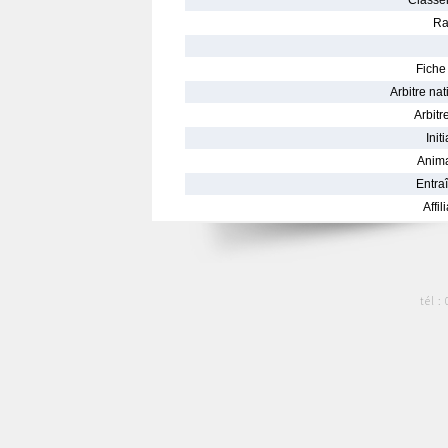
Classe
Ra
Fiche 
Arbitre nat
Arbitre
Init
Anima
Entraî
Affil
tél :