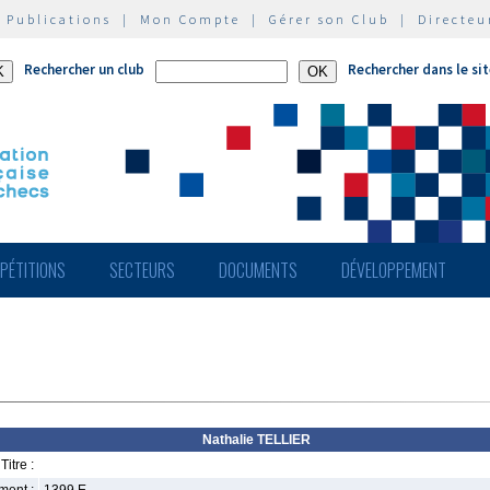
|
Publications
|
Mon Compte
|
Gérer son Club
|
Directeu
Rechercher un club
Rechercher dans le si
PÉTITIONS
SECTEURS
DOCUMENTS
DÉVELOPPEMENT
Nathalie TELLIER
Titre :