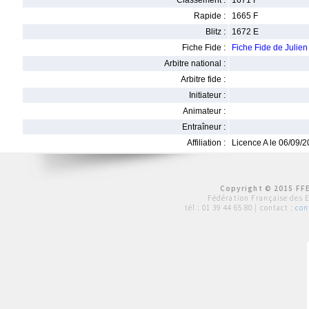
Classement :
1671 F
Rapide :
1665 F
Blitz :
1672 E
Fiche Fide :
Fiche Fide de Juli
Arbitre national :
Arbitre fide :
Initiateur :
Animateur :
Entraîneur :
Affiliation :
Licence A le 06/09/
Copyright © 2015 FFE
Fédération Française des 
tél :
01 39 44 65 80
| contact :
con