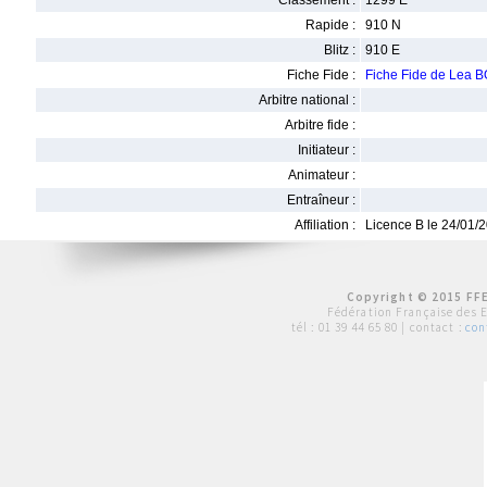
Classement :
1299 E
Rapide :
910 N
Blitz :
910 E
Fiche Fide :
Fiche Fide de Lea
Arbitre national :
Arbitre fide :
Initiateur :
Animateur :
Entraîneur :
Affiliation :
Licence B le 24/01/
Copyright © 2015 FFE
Fédération Française des 
tél :
01 39 44 65 80
| contact :
con