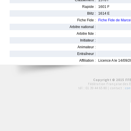
Classement :
1578 F
Rapide :
1601 F
Blitz :
1614 E
Fiche Fide :
Fiche Fide de Mar
Arbitre national :
Arbitre fide :
Initiateur :
Animateur :
Entraîneur :
Affiliation :
Licence A le 14/09/
Copyright © 2015 FFE
Fédération Française des 
tél :
01 39 44 65 80
| contact :
con