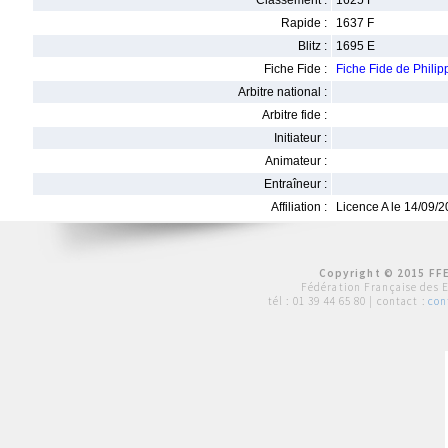
Classement :
1625 F
Rapide :
1637 F
Blitz :
1695 E
Fiche Fide :
Fiche Fide de Phil
Arbitre national :
Arbitre fide :
Initiateur :
Animateur :
Entraîneur :
Affiliation :
Licence A le 14/09/
Copyright © 2015 FFE
Fédération Française des 
tél :
01 39 44 65 80
| contact :
con