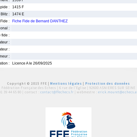
ment :
1539 F
pide :
1415 F
Blitz :
1474 E
Fide :
Fiche Fide de Bernard DANTHEZ
ional :
 fide :
iateur :
teur :
neur :
iation :
Licence A le 26/09/2025
Copyright © 2015 FFE |
Mentions légales
|
Protection des données
Fédération Française des Echecs |
6 rue de l'Eglise | 92600 ASNIERES SUR SEINE
01 39 44 65 80
| contact :
contact@ffechecs.fr
| webmestre :
erick.mouret@echecs.as