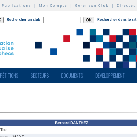
|
Publications
|
Mon Compte
|
Gérer son Club
|
Directeu
Rechercher un club
Rechercher dans le si
PÉTITIONS
SECTEURS
DOCUMENTS
DÉVELOPPEMENT
Bernard DANTHEZ
Titre :