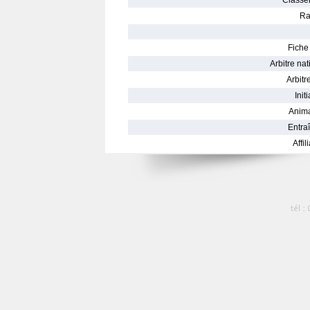
Classe
Ra
Fiche 
Arbitre nat
Arbitre
Init
Anima
Entraî
Affil
tél :