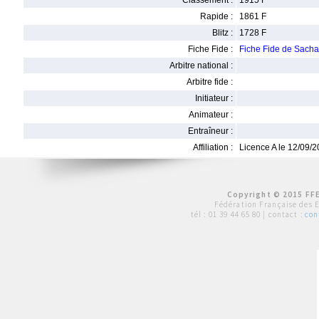
Classement :
1915 F
Rapide :
1861 F
Blitz :
1728 F
Fiche Fide :
Fiche Fide de Sac
Arbitre national :
Arbitre fide :
Initiateur :
Animateur :
Entraîneur :
Affiliation :
Licence A le 12/09/
Copyright © 2015 FFE
Fédération Française des 
tél :
01 39 44 65 80
| contact :
con