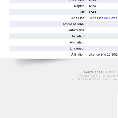
Classement :
1399 E
Rapide :
1824 F
Blitz :
1743 F
Fiche Fide :
Fiche Fide de Alex
Arbitre national :
Arbitre fide :
Initiateur :
Animateur :
Entraîneur :
Affiliation :
Licence B le 15/10/
Copyright © 2015 FFE
Fédération Française des 
tél :
01 39 44 65 80
| contact :
con