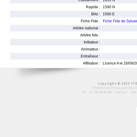
Classement :
1910 N
Rapide :
1590 N
Blitz :
1590 E
Fiche Fide :
Fiche Fide de Sylva
Arbitre national :
Arbitre fide :
Initiateur :
Animateur :
Entraîneur :
Affiliation :
Licence A le 26/09/
Copyright © 2015 FFE
Fédération Française des 
tél :
01 39 44 65 80
| contact :
con