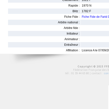
Classement :
1822 F
Rapide :
1970 N
Blitz :
1782 F
Fiche Fide :
Fiche Fide de Fari
Arbitre national :
Arbitre fide :
Initiateur :
Animateur :
Entraîneur :
Affiliation :
Licence A le 07/09/
Copyright © 2015 FFE
Fédération Française des 
tél :
01 39 44 65 80
| contact :
con