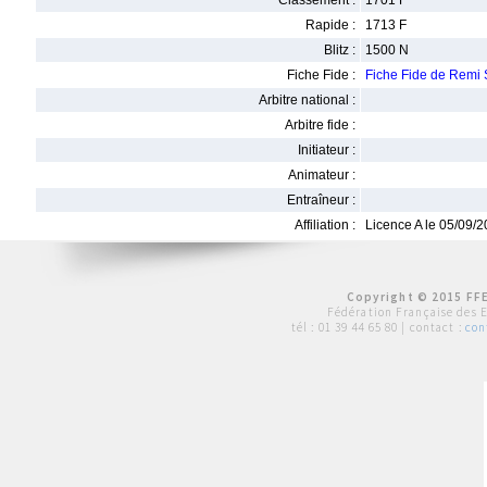
Classement :
1701 F
Rapide :
1713 F
Blitz :
1500 N
Fiche Fide :
Fiche Fide de Rem
Arbitre national :
Arbitre fide :
Initiateur :
Animateur :
Entraîneur :
Affiliation :
Licence A le 05/09/
Copyright © 2015 FFE
Fédération Française des 
tél :
01 39 44 65 80
| contact :
con