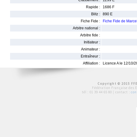
Classement :
1299 E
Rapide :
1686 F
Blitz :
890 E
Fiche Fide :
Fiche Fide de Marc
Arbitre national :
Arbitre fide :
Initiateur :
Animateur :
Entraîneur :
Affiliation :
Licence A le 12/10/
Copyright © 2015 FFE
Fédération Française des 
tél :
01 39 44 65 80
| contact :
con