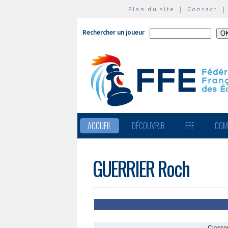
Plan du site
|
Contact
Rechercher un joueur
ACCUEIL
DÉCOUVRIR
FFE
COM
GUERRIER Roch