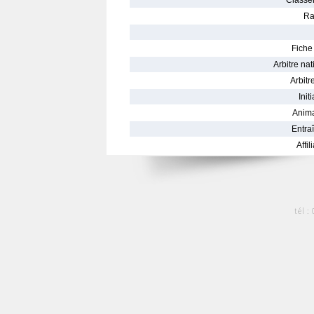
Classe
Ra
Fiche 
Arbitre nat
Arbitre
Init
Anima
Entraî
Affil
tél :