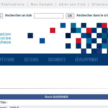
|
Publications
|
Mon Compte
|
Gérer son Club
|
Directeu
Rechercher un club
Rechercher dans le si
PÉTITIONS
SECTEURS
DOCUMENTS
DÉVELOPPEMENT
Roch GUERRIER
Titre :