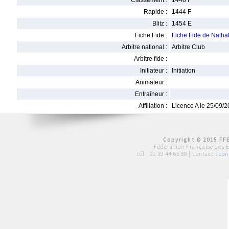
Classement :
1448 F
Rapide :
1444 F
Blitz :
1454 E
Fiche Fide :
Fiche Fide de Nath
Arbitre national :
Arbitre Club
Arbitre fide :
Initiateur :
Initiation
Animateur :
Entraîneur :
Affiliation :
Licence A le 25/09/
Copyright © 2015 FFE
Fédération Française des 
tél :
01 39 44 65 80
| contact :
con