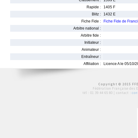
Classement :
1399 E
Rapide :
1405 F
Blitz :
1432 E
Fiche Fide :
Fiche Fide de Fran
Arbitre national :
Arbitre fide :
Initiateur :
Animateur :
Entraîneur :
Affiliation :
Licence A le 05/10/
Copyright © 2015 FFE
Fédération Française des 
tél :
01 39 44 65 80
| contact :
con