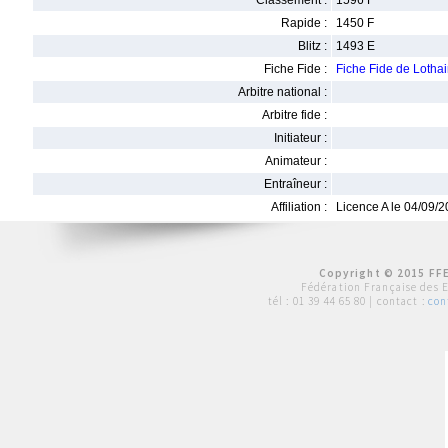
Classement :
1596 F
Rapide :
1450 F
Blitz :
1493 E
Fiche Fide :
Fiche Fide de Loth
Arbitre national :
Arbitre fide :
Initiateur :
Animateur :
Entraîneur :
Affiliation :
Licence A le 04/09/
Copyright © 2015 FFE
Fédération Française des 
tél :
01 39 44 65 80
| contact :
con