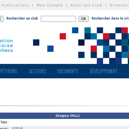
|
Publications
|
Mon Compte
|
Gérer son Club
|
Directeu
Rechercher un club
Rechercher dans le si
PÉTITIONS
SECTEURS
DOCUMENTS
DÉVELOPPEMENT
Gregory VALLI
Titre :