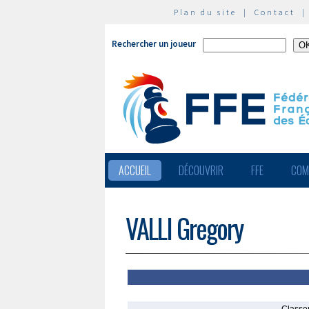
Plan du site
|
Contact
Rechercher un joueur
ACCUEIL
DÉCOUVRIR
FFE
COM
VALLI Gregory