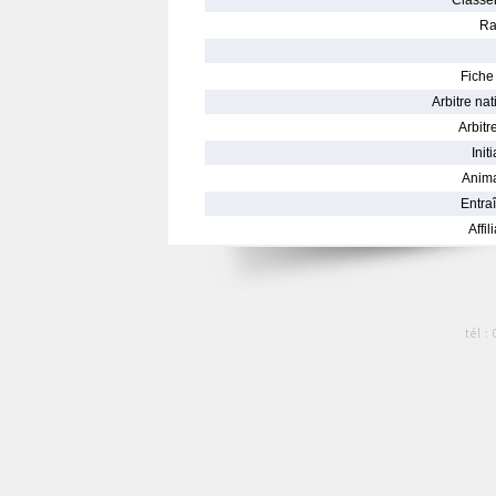
Classe
Ra
Fiche 
Arbitre nat
Arbitre
Init
Anima
Entraî
Affil
tél :