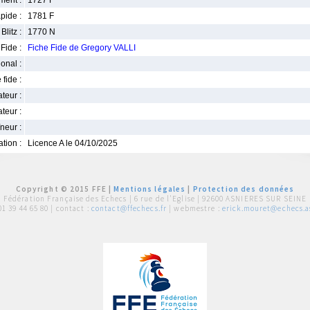
ment :
1727 F
pide :
1781 F
Blitz :
1770 N
Fide :
Fiche Fide de Gregory VALLI
ional :
 fide :
iateur :
teur :
neur :
iation :
Licence A le 04/10/2025
Copyright © 2015 FFE |
Mentions légales
|
Protection des données
Fédération Française des Echecs |
6 rue de l'Eglise | 92600 ASNIERES SUR SEINE
01 39 44 65 80
| contact :
contact@ffechecs.fr
| webmestre :
erick.mouret@echecs.as