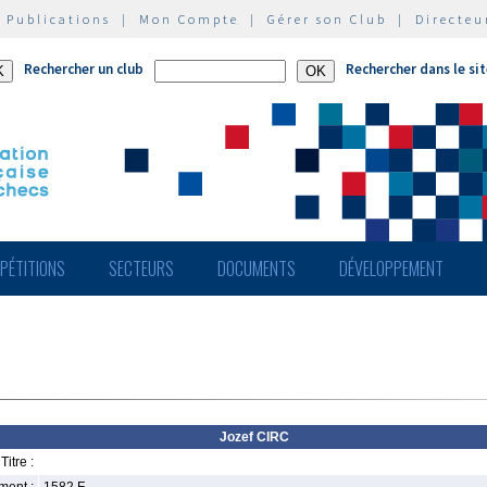
|
Publications
|
Mon Compte
|
Gérer son Club
|
Directeu
Rechercher un club
Rechercher dans le si
PÉTITIONS
SECTEURS
DOCUMENTS
DÉVELOPPEMENT
Jozef CIRC
Titre :