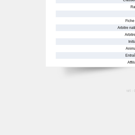
Classe
Ra
Fiche 
Arbitre nat
Arbitre
Init
Anima
Entraî
Affil
tél :