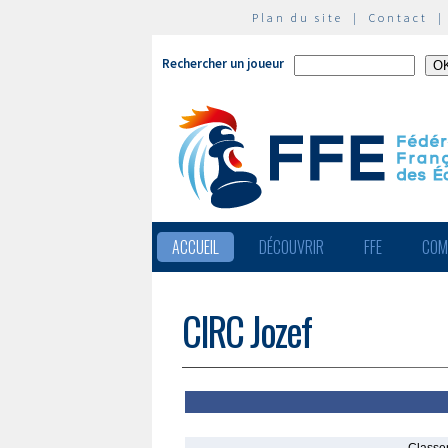
Plan du site
|
Contact
Rechercher un joueur
ACCUEIL
DÉCOUVRIR
FFE
COM
CIRC Jozef