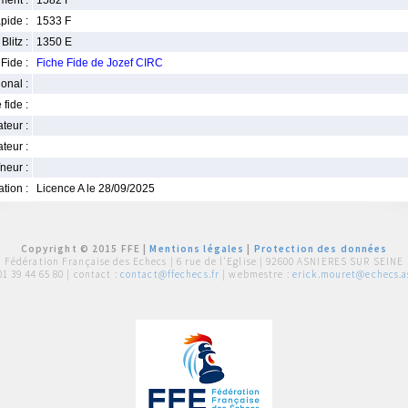
ment :
1582 F
pide :
1533 F
Blitz :
1350 E
Fide :
Fiche Fide de Jozef CIRC
ional :
 fide :
iateur :
teur :
neur :
iation :
Licence A le 28/09/2025
Copyright © 2015 FFE |
Mentions légales
|
Protection des données
Fédération Française des Echecs |
6 rue de l'Eglise | 92600 ASNIERES SUR SEINE
01 39 44 65 80
| contact :
contact@ffechecs.fr
| webmestre :
erick.mouret@echecs.as