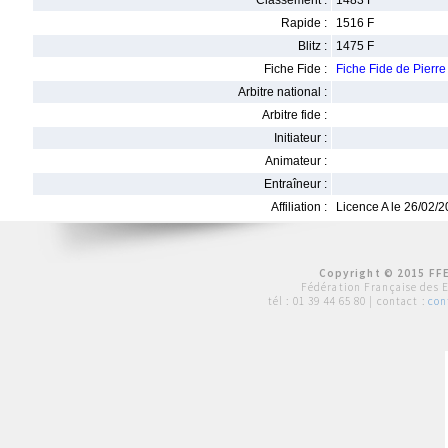
Classement :
1483 F
Rapide :
1516 F
Blitz :
1475 F
Fiche Fide :
Fiche Fide de Pie
Arbitre national :
Arbitre fide :
Initiateur :
Animateur :
Entraîneur :
Affiliation :
Licence A le 26/02/
Copyright © 2015 FFE
Fédération Française des 
tél :
01 39 44 65 80
| contact :
con