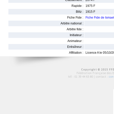
Classement :
2074 F
Rapide :
1975 F
Blitz :
1915 F
Fiche Fide :
Fiche Fide de Ismae
Arbitre national :
Arbitre fide :
Initiateur :
Animateur :
Entraîneur :
Affiliation :
Licence A le 05/10/
Copyright © 2015 FFE
Fédération Française des 
tél :
01 39 44 65 80
| contact :
con