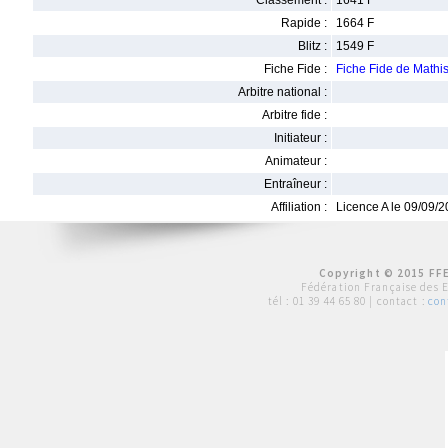
Classement :
1641 F
Rapide :
1664 F
Blitz :
1549 F
Fiche Fide :
Fiche Fide de Math
Arbitre national :
Arbitre fide :
Initiateur :
Animateur :
Entraîneur :
Affiliation :
Licence A le 09/09/
Copyright © 2015 FFE
Fédération Française des 
tél :
01 39 44 65 80
| contact :
con