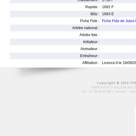
Classement :
1730 F
Rapide :
1682 F
Blitz :
1683 E
Fiche Fide :
Fiche Fide de Jule
Arbitre national :
Arbitre fide :
Initiateur :
Animateur :
Entraîneur :
Affiliation :
Licence A le 18/09/
Copyright © 2015 FFE
Fédération Française des 
tél :
01 39 44 65 80
| contact :
con