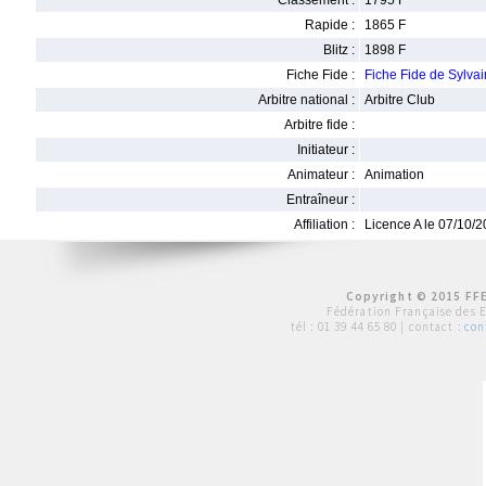
Classement :
1795 F
Rapide :
1865 F
Blitz :
1898 F
Fiche Fide :
Fiche Fide de Sylv
Arbitre national :
Arbitre Club
Arbitre fide :
Initiateur :
Animateur :
Animation
Entraîneur :
Affiliation :
Licence A le 07/10/
Copyright © 2015 FFE
Fédération Française des 
tél :
01 39 44 65 80
| contact :
con