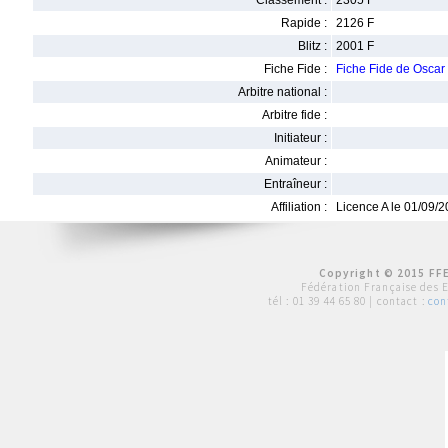
Classement :
2305 F
Rapide :
2126 F
Blitz :
2001 F
Fiche Fide :
Fiche Fide de Osca
Arbitre national :
Arbitre fide :
Initiateur :
Animateur :
Entraîneur :
Affiliation :
Licence A le 01/09/
Copyright © 2015 FFE
Fédération Française des 
tél :
01 39 44 65 80
| contact :
con