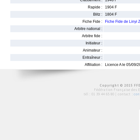
Classement :
1946 F
Rapide :
1904 F
Blitz :
1804 F
Fiche Fide :
Fiche Fide de Liny
Arbitre national :
Arbitre fide :
Initiateur :
Animateur :
Entraîneur :
Affiliation :
Licence A le 05/09/
Copyright © 2015 FFE
Fédération Française des 
tél :
01 39 44 65 80
| contact :
con