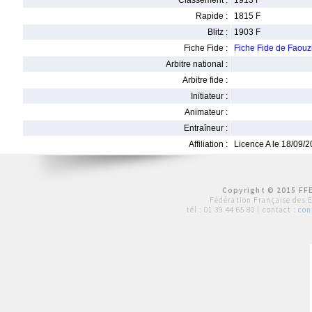
Classement :
1913 F
Rapide :
1815 F
Blitz :
1903 F
Fiche Fide :
Fiche Fide de Fao
Arbitre national :
Arbitre fide :
Initiateur :
Animateur :
Entraîneur :
Affiliation :
Licence A le 18/09/
Copyright © 2015 FFE
Fédération Française des 
tél :
01 39 44 65 80
| contact :
con