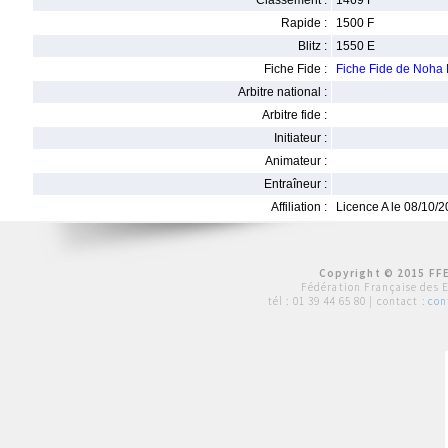
Classement :
1469 F
Rapide :
1500 F
Blitz :
1550 E
Fiche Fide :
Fiche Fide de Noha
Arbitre national :
Arbitre fide :
Initiateur :
Animateur :
Entraîneur :
Affiliation :
Licence A le 08/10/
Copyright © 2015 FFE
Fédération Française des 
tél :
01 39 44 65 80
| contact :
con