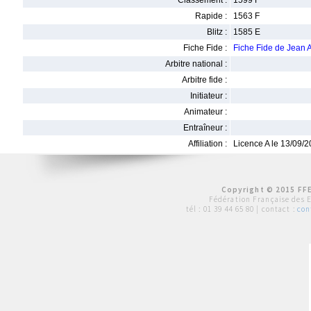
Classement :
1599 F
Rapide :
1563 F
Blitz :
1585 E
Fiche Fide :
Fiche Fide de Jea
Arbitre national :
Arbitre fide :
Initiateur :
Animateur :
Entraîneur :
Affiliation :
Licence A le 13/09/
Copyright © 2015 FFE
Fédération Française des 
tél :
01 39 44 65 80
| contact :
con