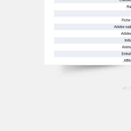
Classe
Ra
Fiche 
Arbitre nat
Arbitre
Init
Anima
Entraî
Affil
tél :