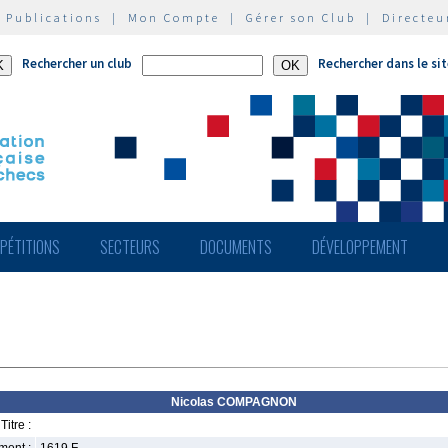
|
Publications
|
Mon Compte
|
Gérer son Club
|
Directeu
Rechercher un club
Rechercher dans le si
PÉTITIONS
SECTEURS
DOCUMENTS
DÉVELOPPEMENT
Nicolas COMPAGNON
Titre :