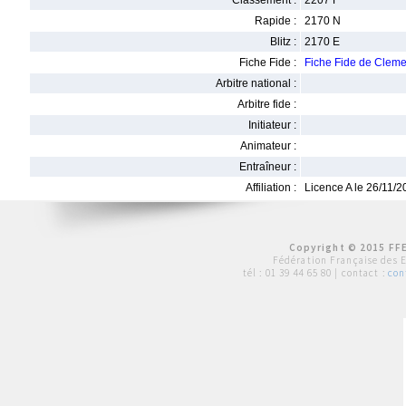
Classement :
2207 F
Rapide :
2170 N
Blitz :
2170 E
Fiche Fide :
Fiche Fide de Cle
Arbitre national :
Arbitre fide :
Initiateur :
Animateur :
Entraîneur :
Affiliation :
Licence A le 26/11/
Copyright © 2015 FFE
Fédération Française des 
tél :
01 39 44 65 80
| contact :
con