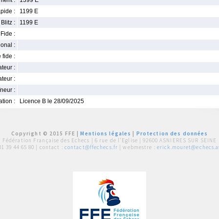
ment :
1399 E
pide :
1199 E
Blitz :
1199 E
Fide :
ional :
 fide :
iateur :
teur :
neur :
iation :
Licence B le 28/09/2025
Copyright © 2015 FFE |
Mentions légales
|
Protection des données
Fédération Française des Echecs |
6 rue de l'Eglise | 92600 ASNIERES SUR SEINE
01 39 44 65 80
| contact :
contact@ffechecs.fr
| webmestre :
erick.mouret@echecs.as