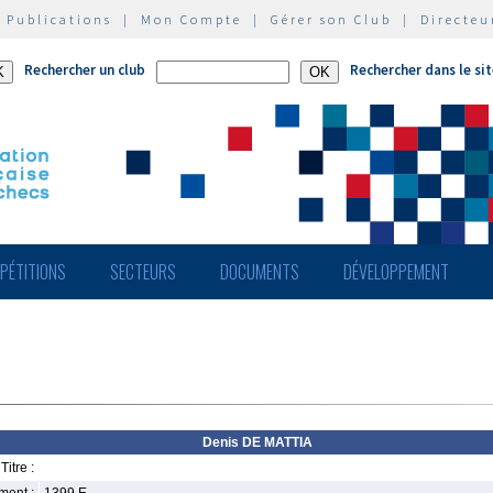
|
Publications
|
Mon Compte
|
Gérer son Club
|
Directeu
Rechercher un club
Rechercher dans le si
PÉTITIONS
SECTEURS
DOCUMENTS
DÉVELOPPEMENT
Denis DE MATTIA
Titre :