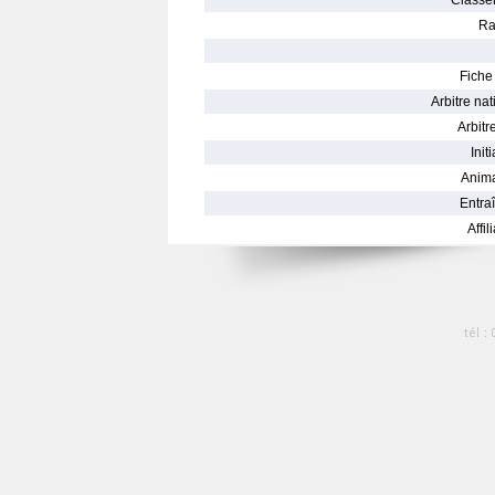
Classe
Ra
Fiche 
Arbitre nat
Arbitre
Init
Anima
Entraî
Affil
tél :