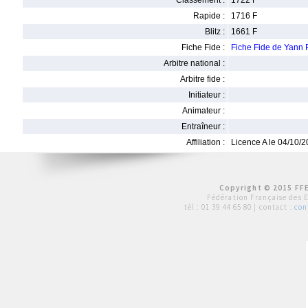
Classement :
1722 F
Rapide :
1716 F
Blitz :
1661 F
Fiche Fide :
Fiche Fide de Yann
Arbitre national :
Arbitre fide :
Initiateur :
Animateur :
Entraîneur :
Affiliation :
Licence A le 04/10/
Copyright © 2015 FFE
Fédération Française des 
tél :
01 39 44 65 80
| contact :
con