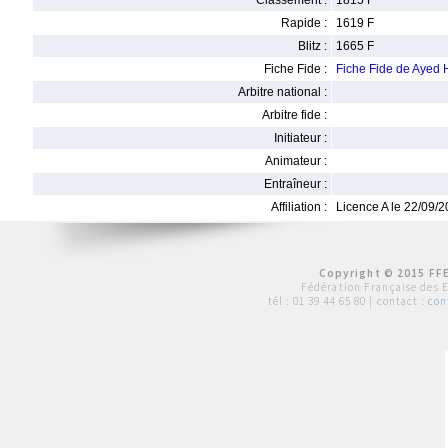
Classement :
1815 F
Rapide :
1619 F
Blitz :
1665 F
Fiche Fide :
Fiche Fide de Aye
Arbitre national :
Arbitre fide :
Initiateur :
Animateur :
Entraîneur :
Affiliation :
Licence A le 22/09/
Copyright © 2015 FFE
Fédération Française des 
tél :
01 39 44 65 80
| contact :
con