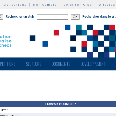
|
Publications
|
Mon Compte
|
Gérer son Club
|
Directeu
Rechercher un club
Rechercher dans le si
PÉTITIONS
SECTEURS
DOCUMENTS
DÉVELOPPEMENT
Francois BOURCIER
Titre :