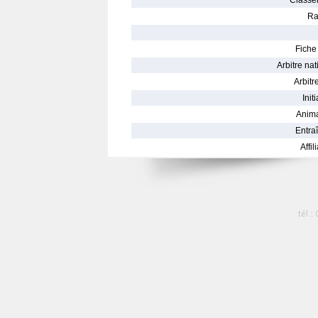
Classe
Ra
Fiche 
Arbitre nat
Arbitre
Init
Anima
Entraî
Affil
tél :