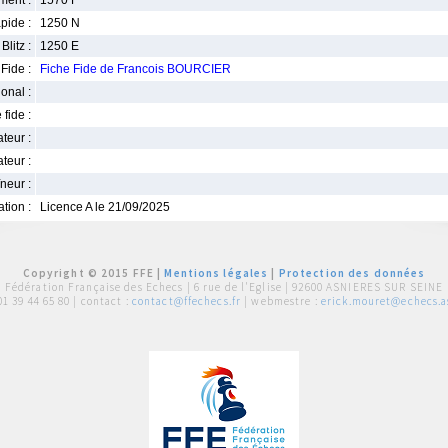
ment :
1570 F
pide :
1250 N
Blitz :
1250 E
Fide :
Fiche Fide de Francois BOURCIER
ional :
 fide :
iateur :
teur :
neur :
iation :
Licence A le 21/09/2025
Copyright © 2015 FFE |
Mentions légales
|
Protection des données
Fédération Française des Echecs |
6 rue de l'Eglise | 92600 ASNIERES SUR SEINE
01 39 44 65 80
| contact :
contact@ffechecs.fr
| webmestre :
erick.mouret@echecs.as