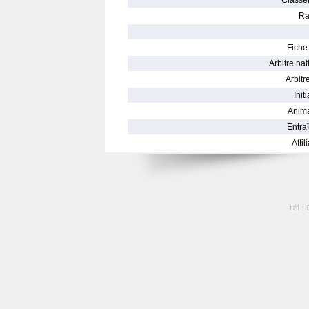
Classe
Ra
Fiche 
Arbitre nat
Arbitre
Init
Anima
Entraî
Affil
tél :