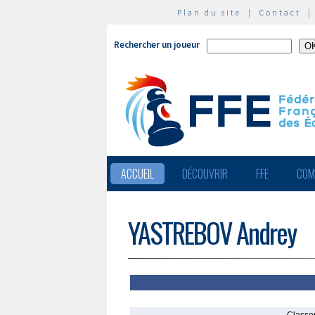
Plan du site
|
Contact
Rechercher un joueur
ACCUEIL
DÉCOUVRIR
FFE
COM
YASTREBOV Andrey