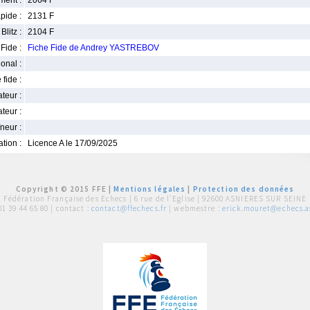
ment :
2064 F
pide :
2131 F
Blitz :
2104 F
Fide :
Fiche Fide de Andrey YASTREBOV
ional :
 fide :
iateur :
teur :
neur :
iation :
Licence A le 17/09/2025
Copyright © 2015 FFE |
Mentions légales
|
Protection des données
Fédération Française des Echecs |
6 rue de l'Eglise | 92600 ASNIERES SUR SEINE
01 39 44 65 80
| contact :
contact@ffechecs.fr
| webmestre :
erick.mouret@echecs.as