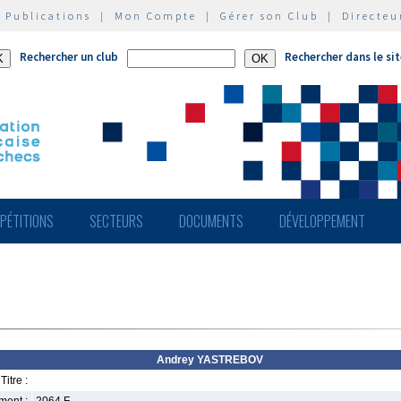
|
Publications
|
Mon Compte
|
Gérer son Club
|
Directeu
Rechercher un club
Rechercher dans le si
PÉTITIONS
SECTEURS
DOCUMENTS
DÉVELOPPEMENT
Andrey YASTREBOV
Titre :