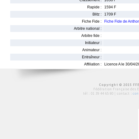
Classement :
1638 F
Rapide :
1594 F
Blitz :
1709 F
Fiche Fide :
Fiche Fide de Ant
Arbitre national :
Arbitre fide :
Initiateur :
Animateur :
Entraîneur :
Affiliation :
Licence A le 30/04/
Copyright © 2015 FFE
Fédération Française des 
tél :
01 39 44 65 80
| contact :
con