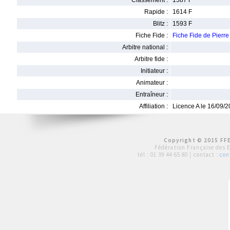
Classement :
1587 F
Rapide :
1614 F
Blitz :
1593 F
Fiche Fide :
Fiche Fide de Pier
Arbitre national :
Arbitre fide :
Initiateur :
Animateur :
Entraîneur :
Affiliation :
Licence A le 16/09/
Copyright © 2015 FFE
Fédération Française des 
tél :
01 39 44 65 80
| contact :
con