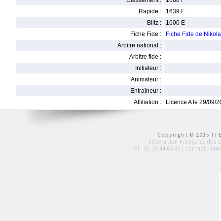
Classement :
1688 F
Rapide :
1639 F
Blitz :
1600 E
Fiche Fide :
Fiche Fide de Niko
Arbitre national :
Arbitre fide :
Initiateur :
Animateur :
Entraîneur :
Affiliation :
Licence A le 29/09/
Copyright © 2015 FFE
Fédération Française des 
tél :
01 39 44 65 80
| contact :
con