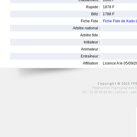
Classement :
1866 F
Rapide :
1878 F
Blitz :
1788 F
Fiche Fide :
Fiche Fide de Kait
Arbitre national :
Arbitre fide :
Initiateur :
Animateur :
Entraîneur :
Affiliation :
Licence A le 05/09/
Copyright © 2015 FFE
Fédération Française des 
tél :
01 39 44 65 80
| contact :
con