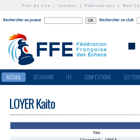
Plan du site
|
Contact
|
Publications
|
Mon C
Rechercher un joueur
Rechercher un club
ACCUEIL
DÉCOUVRIR
FFE
COMPÉTITIONS
SECTEU
LOYER Kaito
Titre :