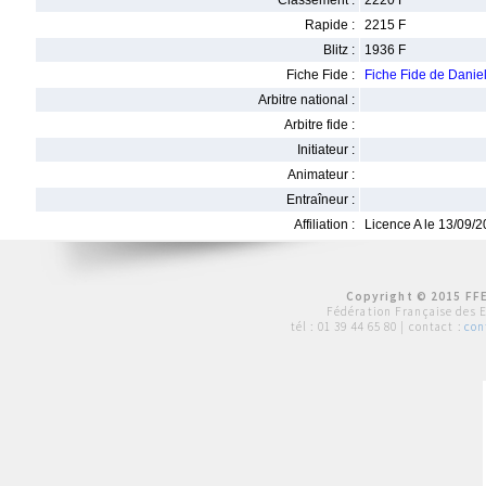
Classement :
2220 F
Rapide :
2215 F
Blitz :
1936 F
Fiche Fide :
Fiche Fide de Dan
Arbitre national :
Arbitre fide :
Initiateur :
Animateur :
Entraîneur :
Affiliation :
Licence A le 13/09/
Copyright © 2015 FFE
Fédération Française des 
tél :
01 39 44 65 80
| contact :
con