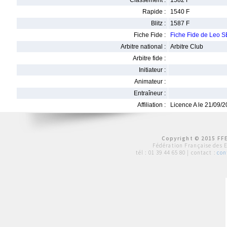
Classement :
1582 F
Rapide :
1540 F
Blitz :
1587 F
Fiche Fide :
Fiche Fide de Leo
Arbitre national :
Arbitre Club
Arbitre fide :
Initiateur :
Animateur :
Entraîneur :
Affiliation :
Licence A le 21/09/
Copyright © 2015 FFE
Fédération Française des 
tél :
01 39 44 65 80
| contact :
con