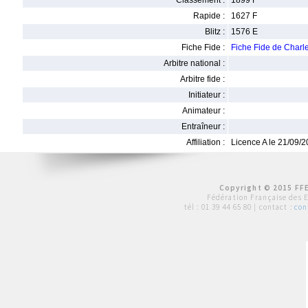
Classement :
1899 F
Rapide :
1627 F
Blitz :
1576 E
Fiche Fide :
Fiche Fide de Cha
Arbitre national :
Arbitre fide :
Initiateur :
Animateur :
Entraîneur :
Affiliation :
Licence A le 21/09/
Copyright © 2015 FFE
Fédération Française des 
tél :
01 39 44 65 80
| contact :
con