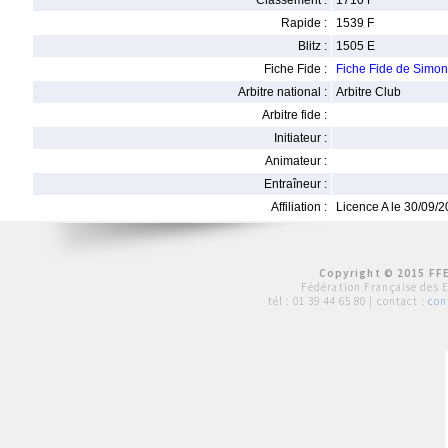
Classement :
1710 F
Rapide :
1539 F
Blitz :
1505 E
Fiche Fide :
Fiche Fide de Sim
Arbitre national :
Arbitre Club
Arbitre fide :
Initiateur :
Animateur :
Entraîneur :
Affiliation :
Licence A le 30/09/
Copyright © 2015 FFE
Fédération Française des 
tél :
01 39 44 65 80
| contact :
con