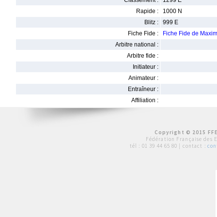
Classement :
1299 E
Rapide :
1000 N
Blitz :
999 E
Fiche Fide :
Fiche Fide de Max
Arbitre national :
Arbitre fide :
Initiateur :
Animateur :
Entraîneur :
Affiliation :
Copyright © 2015 FFE
Fédération Française des 
tél :
01 39 44 65 80
| contact :
con