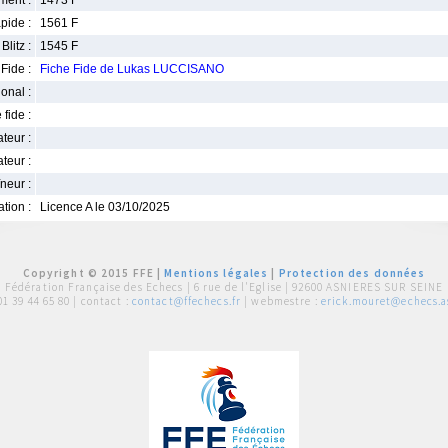
ment :
1473 F
pide :
1561 F
Blitz :
1545 F
Fide :
Fiche Fide de Lukas LUCCISANO
ional :
 fide :
iateur :
teur :
neur :
iation :
Licence A le 03/10/2025
Copyright © 2015 FFE |
Mentions légales
|
Protection des données
Fédération Française des Echecs |
6 rue de l'Eglise | 92600 ASNIERES SUR SEINE
01 39 44 65 80
| contact :
contact@ffechecs.fr
| webmestre :
erick.mouret@echecs.as