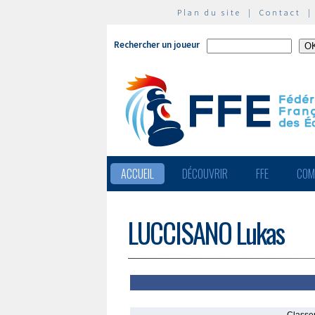
Plan du site
|
Contact
Rechercher un joueur
ACCUEIL
DÉCOUVRIR
FFE
COM
LUCCISANO Lukas