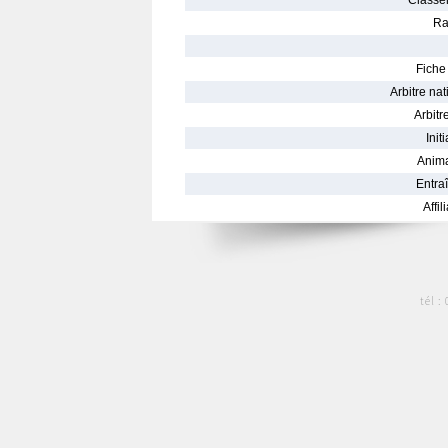
Classe
Ra
Fiche 
Arbitre nat
Arbitre
Init
Anima
Entraî
Affil
tél :