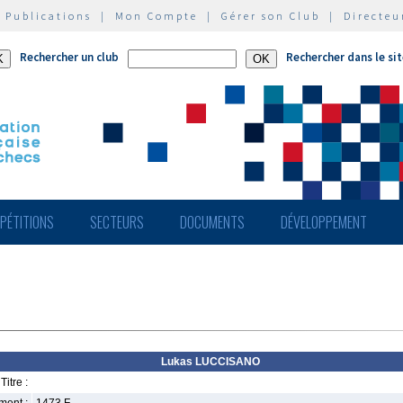
|
Publications
|
Mon Compte
|
Gérer son Club
|
Directeu
Rechercher un club
Rechercher dans le si
PÉTITIONS
SECTEURS
DOCUMENTS
DÉVELOPPEMENT
Lukas LUCCISANO
Titre :