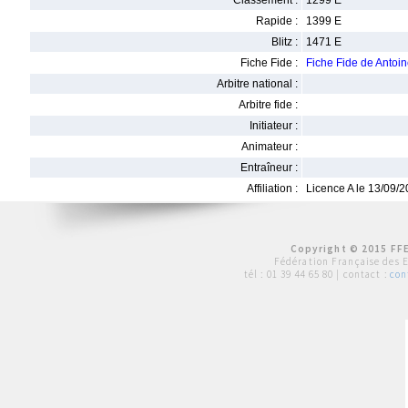
Classement :
1299 E
Rapide :
1399 E
Blitz :
1471 E
Fiche Fide :
Fiche Fide de Anto
Arbitre national :
Arbitre fide :
Initiateur :
Animateur :
Entraîneur :
Affiliation :
Licence A le 13/09/
Copyright © 2015 FFE
Fédération Française des 
tél :
01 39 44 65 80
| contact :
con