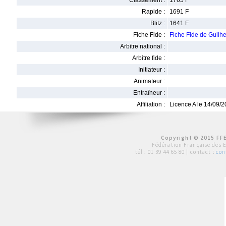
Classement :
1765 F
Rapide :
1691 F
Blitz :
1641 F
Fiche Fide :
Fiche Fide de Gui
Arbitre national :
Arbitre fide :
Initiateur :
Animateur :
Entraîneur :
Affiliation :
Licence A le 14/09/
Copyright © 2015 FFE
Fédération Française des 
tél :
01 39 44 65 80
| contact :
con